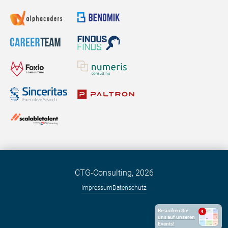
CTG-Consulting,
2026
Impressum
Datenschutz
Besuchen Sie
4
uns auf unseren
Events!