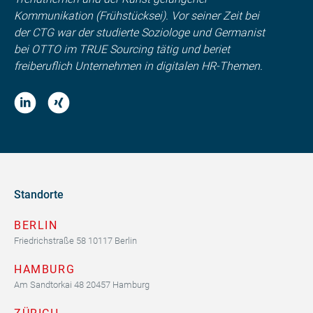
Kommunikation (Frühstücksei). Vor seiner Zeit bei
der CTG war der studierte Soziologe und Germanist
bei OTTO im TRUE Sourcing tätig und beriet
freiberuflich Unternehmen in digitalen HR-Themen.
Standorte
BERLIN
Friedrichstraße 58 10117 Berlin
HAMBURG
Am Sandtorkai 48 20457 Hamburg